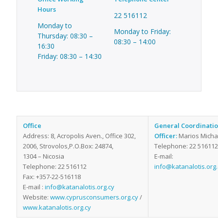
Hours
22 516112
Monday to
Monday to Friday:
Thursday: 08:30 –
08:30 – 14:00
16:30
Friday: 08:30 – 14:30
Office
General Coordinati
Address: 8, Acropolis Aven., Office 302,
Officer:
Marios Micha
2006, Strovolos,P.O.Box: 24874,
Telephone: 22 516112
1304 – Nicosia
E-mail:
Τelephone: 22 516112
info@katanalotis.org.
Fax: +357-22-516118
E-mail :
info@katanalotis.org.cy
Website:
www.cyprusconsumers.org.cy
/
www.katanalotis.org.cy