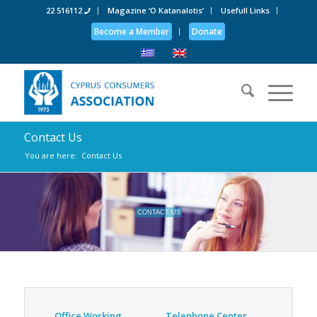
22 516112
Magazine ‘O Katanalotis’
Usefull Links
Become a Member
Donate
Contact Us
You are here:
Contact Us
CONTACT US
Office Working
Telephone Center