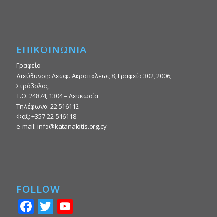
ΕΠΙΚΟΙΝΩΝΙΑ
Γραφείο
Διεύθυνση: Λεωφ. Ακροπόλεως 8, Γραφείο 302, 2006,
Στρόβολος,
Τ.Θ. 24874, 1304 – Λευκωσία
Τηλέφωνο: 22 516112
Φαξ: +357-22-516118
e-mail: info@katanalotis.org.cy
FOLLOW
Facebook
Twitter
YouTube