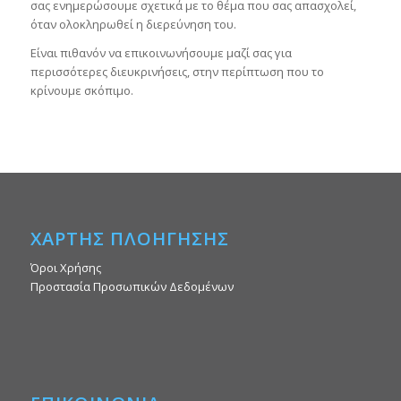
σας ενημερώσουμε σχετικά με το θέμα που σας απασχολεί,
όταν ολοκληρωθεί η διερεύνηση του.
Είναι πιθανόν να επικοινωνήσουμε μαζί σας για
περισσότερες διευκρινήσεις, στην περίπτωση που το
κρίνουμε σκόπιμο.
ΧΑΡΤΗΣ ΠΛΟΗΓΗΣΗΣ
Όροι Χρήσης
Προστασία Προσωπικών Δεδομένων