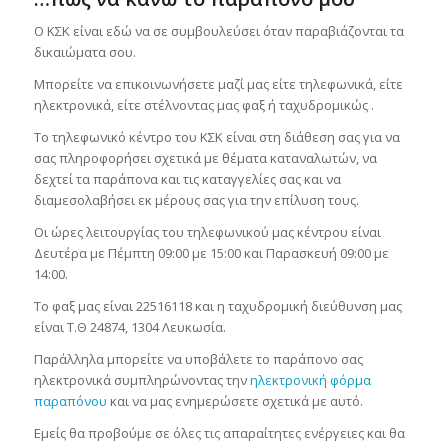
Ο ΚΣΚ είναι εδώ να σε συμβουλεύσει όταν παραβιάζονται τα
δικαιώματα σου.
Μπορείτε να επικοινωνήσετε μαζί μας είτε τηλεφωνικά, είτε
ηλεκτρονικά, είτε στέλνοντας μας φαξ ή ταχυδρομικώς .
Το τηλεφωνικό κέντρο του ΚΣΚ είναι στη διάθεση σας για να
σας πληροφορήσει σχετικά με θέματα καταναλωτών, να
δεχτεί τα παράπονα και τις καταγγελίες σας και να
διαμεσολαβήσει εκ μέρους σας για την επίλυση τους.
Οι ώρες λειτουργίας του τηλεφωνικού μας κέντρου είναι
Δευτέρα με Πέμπτη 09:00 με 15:00 και Παρασκευή 09:00 με
14:00.
Το φαξ μας είναι 22516118 και η ταχυδρομική διεύθυνση μας
είναι Τ.Θ 24874, 1304 Λευκωσία.
Παράλληλα μπορείτε να υποβάλετε το παράπονο σας
ηλεκτρονικά συμπληρώνοντας την
ηλεκτρονική φόρμα
παραπόνου
και να μας ενημερώσετε σχετικά με αυτό.
Εμείς θα προβούμε σε όλες τις απαραίτητες ενέργειες και θα