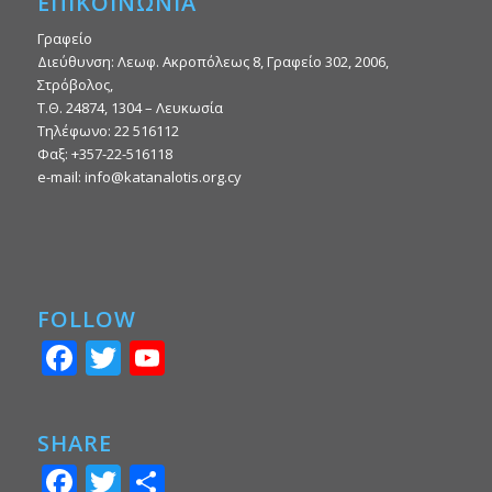
ΕΠΙΚΟΙΝΩΝΙΑ
Γραφείο
Διεύθυνση: Λεωφ. Ακροπόλεως 8, Γραφείο 302, 2006,
Στρόβολος,
Τ.Θ. 24874, 1304 – Λευκωσία
Τηλέφωνο: 22 516112
Φαξ: +357-22-516118
e-mail: info@katanalotis.org.cy
FOLLOW
Facebook
Twitter
YouTube
SHARE
Facebook
Twitter
Μοιραστείτε