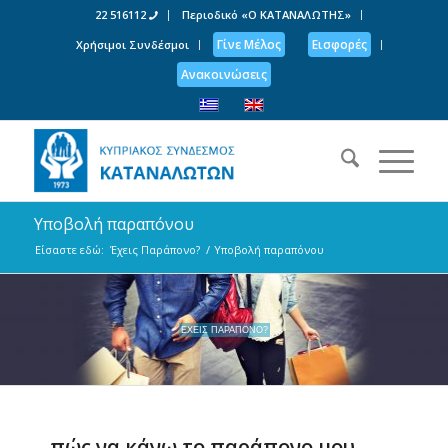
22 516112
Περιοδικό «Ο ΚΑΤΑΝΑΛΩΤΗΣ»
Γίνε Μέλος
Εισφορές
Χρήσιμοι Συνδέσμοι
Ανακοινώσεις
Υποβολή παραπόνου
Είσαστε εδώ:
Έχεις Παράπονο?
/
Υποβολή παραπόνου
ΕΧΕΙΣ ΠΑΡΑΠΟΝΟ?
…πώς να κάνω το παράπονο μου