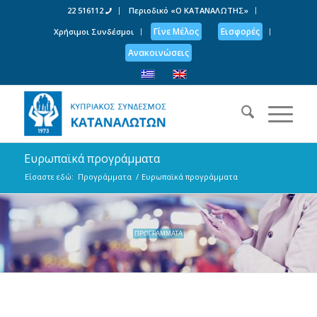
22 516112
Περιοδικό «Ο ΚΑΤΑΝΑΛΩΤΗΣ»
Γίνε Μέλος
Εισφορές
Χρήσιμοι Συνδέσμοι
Ανακοινώσεις
Ευρωπαϊκά προγράμματα
Είσαστε εδώ:
Προγράμματα
/
Ευρωπαϊκά προγράμματα
ΠΡΟΓΡΑΜΜΑΤΑ