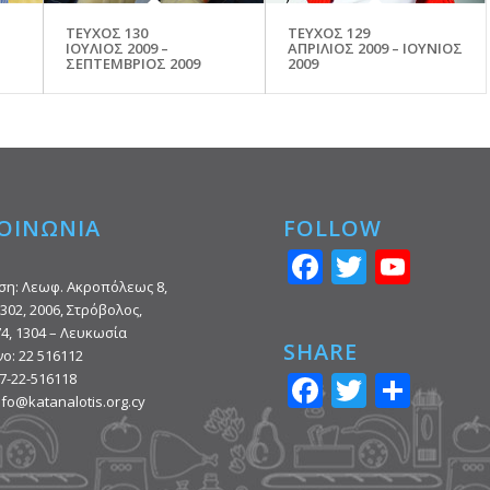
ΤΕΥΧΟΣ 130
ΤΕΥΧΟΣ 129
ΙΟΥΛΙΟΣ 2009 –
ΑΠΡΙΛΙΟΣ 2009 – ΙΟΥΝΙΟΣ
ΣΕΠΤΕΜΒΡΙΟΣ 2009
2009
ΟΙΝΩΝΙΑ
FOLLOW
Facebook
Twitter
You
ση: Λεωφ. Ακροπόλεως 8,
302, 2006, Στρόβολος,
74, 1304 – Λευκωσία
SHARE
ο: 22 516112
Facebook
Twitter
Μοιρ
7-22-516118
info@katanalotis.org.cy