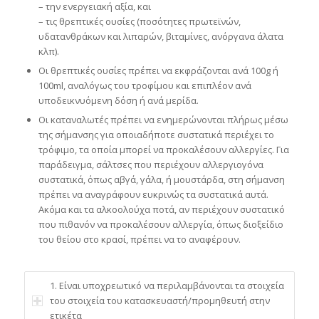
– την ενεργειακή αξία, και
– τις θρεπτικές ουσίες (ποσότητες πρωτεϊνών,
υδατανθράκων και λιπαρών, βιταμίνες, ανόργανα άλατα
κλπ).
Οι θρεπτικές ουσίες πρέπει να εκφράζονται ανά 100g ή
100ml, αναλόγως του τροφίμου και επιπλέον ανά
υποδεικνυόμενη δόση ή ανά μερίδα.
Οι καταναλωτές πρέπει να ενημερώνονται πλήρως μέσω
της σήμανσης για οποιαδήποτε συστατικά περιέχει το
τρόφιμο, τα οποία μπορεί να προκαλέσουν αλλεργίες. Για
παράδειγμα, σάλτσες που περιέχουν αλλεργιογόνα
συστατικά, όπως αβγά, γάλα, ή μουστάρδα, στη σήμανση
πρέπει να αναγράφουν ευκρινώς τα συστατικά αυτά.
Ακόμα και τα αλκοολούχα ποτά, αν περιέχουν συστατικό
που πιθανόν να προκαλέσουν αλλεργία, όπως διοξείδιο
του θείου στο κρασί, πρέπει να το αναφέρουν.
1. Είναι υποχρεωτικό να περιλαμβάνονται τα στοιχεία
του στοιχεία του κατασκευαστή/προμηθευτή στην
ετικέτα