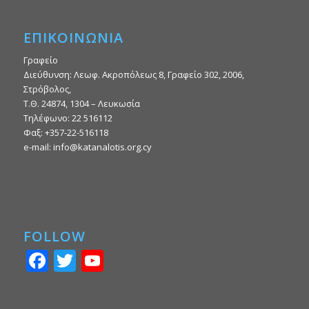
ΕΠΙΚΟΙΝΩΝΙΑ
Γραφείο
Διεύθυνση: Λεωφ. Ακροπόλεως 8, Γραφείο 302, 2006,
Στρόβολος,
Τ.Θ. 24874, 1304 – Λευκωσία
Τηλέφωνο: 22 516112
Φαξ: +357-22-516118
e-mail: info@katanalotis.org.cy
FOLLOW
Facebook
Twitter
YouTube