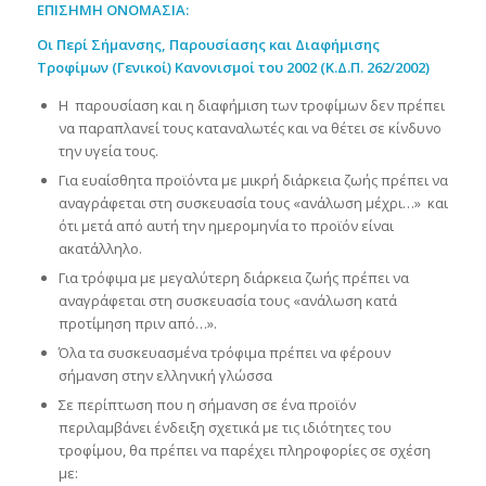
ΕΠΙΣΗΜΗ ΟΝΟΜΑΣΙΑ:
Οι Περί Σήμανσης, Παρουσίασης και Διαφήμισης
Τροφίμων (Γενικοί) Κανονισμοί του 2002 (Κ.Δ.Π. 262/2002)
Η παρουσίαση και η διαφήμιση των τροφίμων δεν πρέπει
να παραπλανεί τους καταναλωτές και να θέτει σε κίνδυνο
την υγεία τους.
Για ευαίσθητα προϊόντα με μικρή διάρκεια ζωής πρέπει να
αναγράφεται στη συσκευασία τους «ανάλωση μέχρι…» και
ότι μετά από αυτή την ημερομηνία το προϊόν είναι
ακατάλληλο.
Για τρόφιμα με μεγαλύτερη διάρκεια ζωής πρέπει να
αναγράφεται στη συσκευασία τους «ανάλωση κατά
προτίμηση πριν από…».
Όλα τα συσκευασμένα τρόφιμα πρέπει να φέρουν
σήμανση στην ελληνική γλώσσα
Σε περίπτωση που η σήμανση σε ένα προϊόν
περιλαμβάνει ένδειξη σχετικά με τις ιδιότητες του
τροφίμου, θα πρέπει να παρέχει πληροφορίες σε σχέση
με: