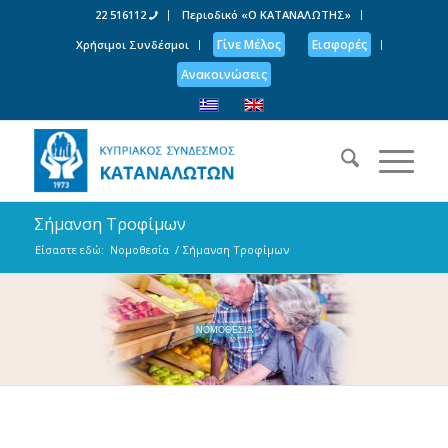
22 516112
Περιοδικό «Ο ΚΑΤΑΝΑΛΩΤΗΣ»
Γίνε Μέλος
Εισφορές
Χρήσιμοι Συνδέσμοι
Ανακοινώσεις
Σήμανση Τροφίμων
Είσαστε εδώ:
Νομοθεσία
/
Σήμανση Τροφίμων
ΝΟΜΟΘΕΣΙΑ