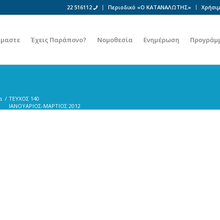
22 516112
Περιοδικό «Ο ΚΑΤΑΝΑΛΩΤΗΣ»
Χρήσιμ
ίμαστε
Έχεις Παράπονο?
Νομοθεσία
Ενημέρωση
Προγράμ
α
/
ΤΕΥΧΟΣ 140
ΙΑΝΟΥΑΡΙΟΣ-ΜΑΡΤΙΟΣ 2012