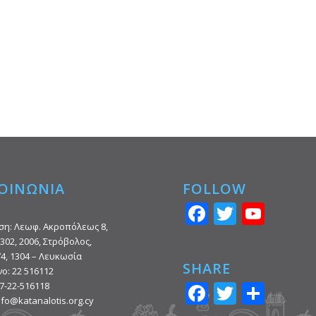
ΟΙΝΩΝΙΑ
FOLLOW
Facebook
Twitter
You
ση: Λεωφ. Ακροπόλεως 8,
302, 2006, Στρόβολος,
74, 1304 – Λευκωσία
SHARE
ο: 22 516112
Facebook
Twitter
Μοιρ
7-22-516118
info@katanalotis.org.cy