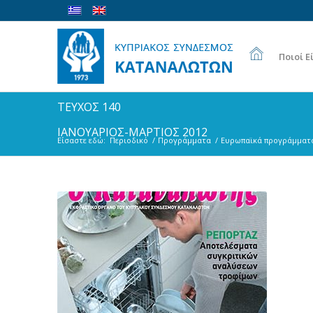
Ποιοί Ε
ΤΕΥΧΟΣ 140
ΙΑΝΟΥΑΡΙΟΣ-ΜΑΡΤΙΟΣ 2012
Είσαστε εδώ:
Περιοδικό
/
Προγράμματα
/
Ευρωπαϊκά προγράμματ