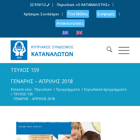
22 516112
Περιοδικό «Ο ΚΑΤΑΝΑΛΩΤΗΣ»
Γίνε Μέλος
Εισφορές
Χρήσιμοι Συνδέσμοι
Ανακοινώσεις
ΤΕΥΧΟΣ 159
ΓΕΝΑΡΗΣ – ΑΠΡΙΛΗΣ 2018
Είσαστε εδώ:
Περιοδικό
/
Προγράμματα
/
Ευρωπαϊκά προγράμματα
/
ΤΕΥΧΟΣ 159
ΓΕΝΑΡΗΣ – ΑΠΡΙΛΗΣ 2018