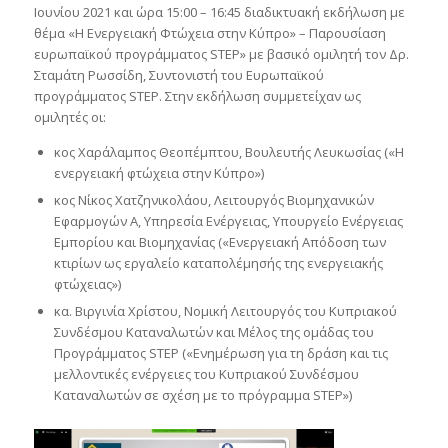
Ιουνίου 2021 και ώρα 15:00 – 16:45 διαδικτυακή εκδήλωση με
θέμα «Η Ενεργειακή Φτώχεια στην Κύπρο» – Παρουσίαση
ευρωπαϊκού προγράμματος STEP» με βασικό ομιλητή τον Δρ.
Σταμάτη Ρωσσίδη, Συντονιστή του Ευρωπαϊκού
προγράμματος STEP. Στην εκδήλωση συμμετείχαν ως
ομιλητές οι:
κος Χαράλαμπος Θεοπέμπτου, Βουλευτής Λευκωσίας («Η
ενεργειακή φτώχεια στην Κύπρο»)
κος Νίκος Χατζηνικολάου, Λειτουργός Βιομηχανικών
Εφαρμογών Α, Υπηρεσία Ενέργειας, Υπουργείο Ενέργειας
Εμπορίου και Βιομηχανίας («Ενεργειακή Απόδοση των
κτιρίων ως εργαλείο καταπολέμησής της ενεργειακής
φτώχειας»)
κα. Βιργινία Χρίστου, Νομική Λειτουργός του Κυπριακού
Συνδέσμου Καταναλωτών και Μέλος της ομάδας του
Προγράμματος STEP («Ενημέρωση για τη δράση και τις
μελλοντικές ενέργειες του Κυπριακού Συνδέσμου
Καταναλωτών σε σχέση με το πρόγραμμα STEP»)