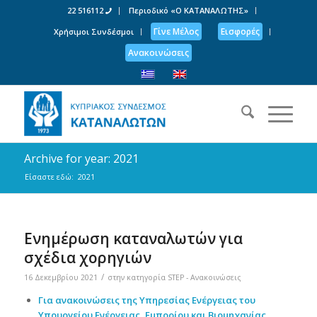
22 516112
Περιοδικό «Ο ΚΑΤΑΝΑΛΩΤΗΣ»
Γίνε Μέλος
Εισφορές
Χρήσιμοι Συνδέσμοι
Ανακοινώσεις
Archive for year: 2021
Είσαστε εδώ:
2021
Ενημέρωση καταναλωτών για
σχέδια χορηγιών
/
16 Δεκεμβρίου 2021
στην κατηγορία
STEP - Ανακοινώσεις
Για ανακοινώσεις της Υπηρεσίας Ενέργειας του
Υπουργείου Ενέργειας, Εμπορίου και Βιομηχανίας