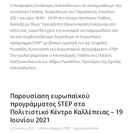
Ο Κυπριακός Σύνδεσμος Καταναλωτών σε συνεργασία με την
Κοινότητα Τσάδας, διοργάνωσε την Παρασκευή, 9 Ιουλίου
2021 και ώρα 18:00 – 20:30 στο Κέντρο Νεότητος Τσάδας,
διάλεξη με θέμα “Χρειάζεστε Εξοικονόμηση Ενέργειας στο
σπίτι σας; τώρα θα έχετε την ευκαιρία να ενημερωθείτε και
να σας συμβουλέψουμε δωρεάν με το Ευρωπαϊκό
πρόγραμμα STEP’’ με βασικό ομιλητή τον Δρ. Σταμάτη
Ρωσσίδη, Συντονιστή του Ευρωπαϊκού προγράμματος STEP.
Την ομιλία χαιρέτησε ο Κοινοτάρχης Τσάδας κος Παύλος
Χατζηνικόλας και η κ. Μάρω Ρωσσίδου, Πρόεδρος της Σχολής
Καταναλωτών.
Παρουσίαση ευρωπαϊκού
προγράμματος STEP στο
Πολιτιστικό Κέντρο Καλλέπειας – 19
Ιουνίου 2021
/
22 Ιουνίου 2021
στην κατηγορία
STEP - Δραστηριότητες