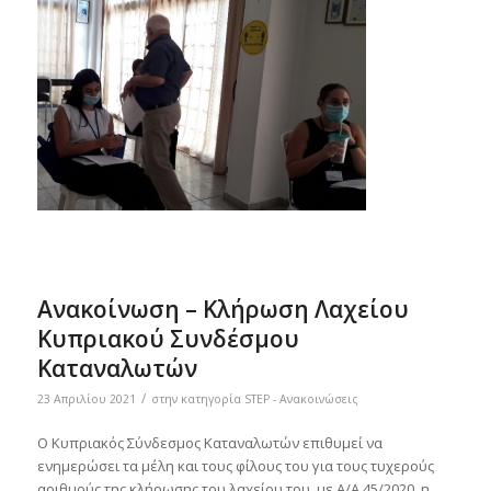
Ανακοίνωση – Κλήρωση Λαχείου
Κυπριακού Συνδέσμου
Καταναλωτών
/
23 Απριλίου 2021
στην κατηγορία
STEP - Ανακοινώσεις
Ο Κυπριακός Σύνδεσμος Καταναλωτών επιθυμεί να
ενημερώσει τα μέλη και τους φίλους του για τους τυχερούς
αριθμούς της κλήρωσης του λαχείου του, με Α/Α 45/2020, η